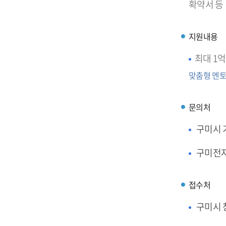
확약서 등
지원내용
최대 1억
맞춤형 멘토
문의처
구미시
구미전
접수처
구미시