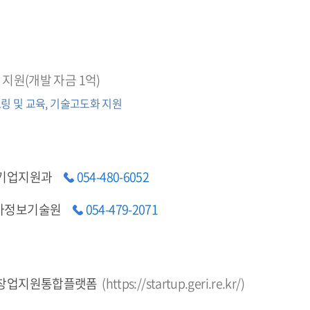
 지원(개발 자금 1억)
링 및 교육, 기술고도화 지원
 기업지원과
054-480-6052
자정보기술원
054-479-2071
 창업지원통합플랫폼
(
https://startup.geri.re.kr/
)