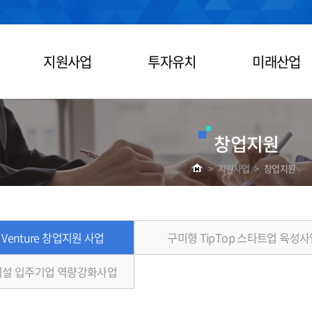
지원사업
투자유치
미래산업
창업지원
>
지원사업
>
창업지원
 Venture 창업지원 사업
구미형 TipTop 스타트업 육성사
설 입주기업 역량강화사업