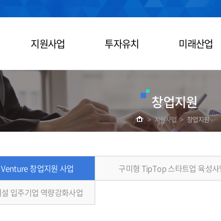
지원사업
투자유치
미래산업
창업지원
>
지원사업
>
창업지원
 Venture 창업지원 사업
구미형 TipTop 스타트업 육성사
설 입주기업 역량강화사업