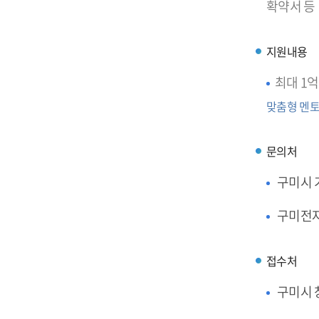
확약서 등
지원내용
최대 1억
맞춤형 멘토
문의처
구미시
구미전
접수처
구미시