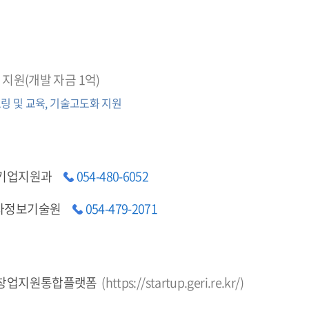
 지원(개발 자금 1억)
링 및 교육, 기술고도화 지원
 기업지원과
054-480-6052
자정보기술원
054-479-2071
 창업지원통합플랫폼
(
https://startup.geri.re.kr/
)