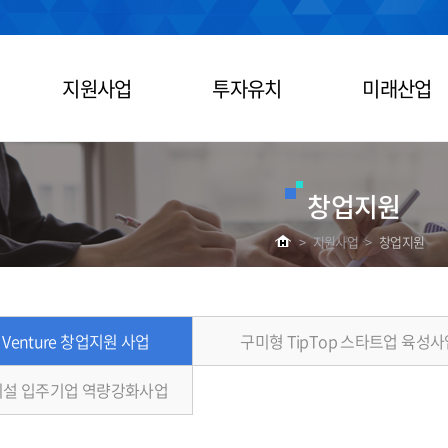
지원사업
투자유치
미래산업
창업지원
>
지원사업
>
창업지원
 Venture 창업지원 사업
구미형 TipTop 스타트업 육성사
설 입주기업 역량강화사업