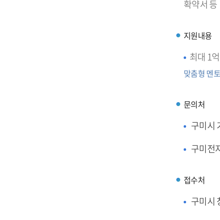
확약서 등
지원내용
최대 1억
맞춤형 멘토
문의처
구미시
구미전
접수처
구미시