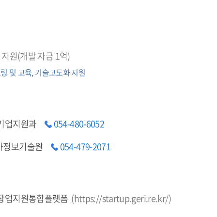
 지원(개발 자금 1억)
링 및 교육, 기술고도화 지원
 기업지원과
054-480-6052
자정보기술원
054-479-2071
 창업지원통합플랫폼
(
https://startup.geri.re.kr/
)