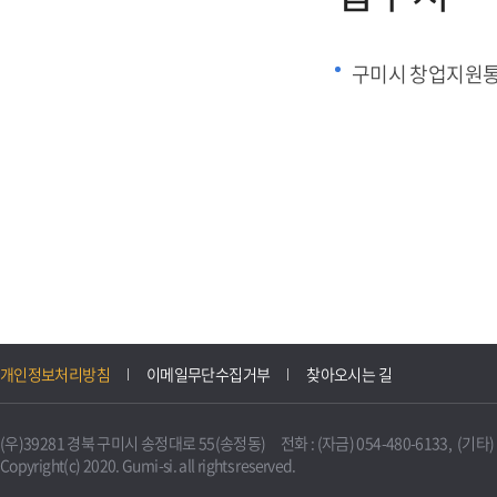
구미시 창업지원
개인정보처리방침
이메일무단수집거부
찾아오시는 길
(우)39281 경북 구미시 송정대로 55(송정동) 전화 : (자금) 054-480-6133, (기타) 0
Copyright(c) 2020. Gumi-si. all rights reserved.