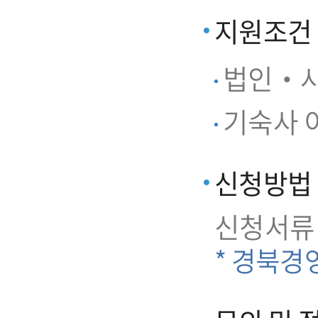
지원조건
법인‧사
기숙사 이
신청방법
신청서류
* 경북경