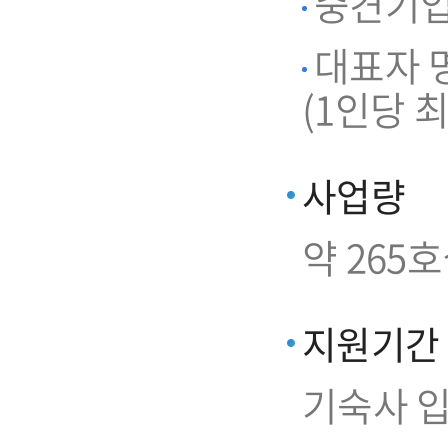
중견기업 
대표자 명
(1인당 최
사업량
약 265
지원기간
기숙사 입주일