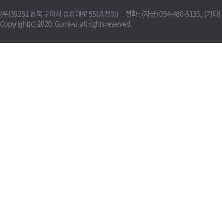
(우)39281 경북 구미시 송정대로 55(송정동) 전화 : (자금) 054-480-6133, (기타) 0
Copyright(c) 2020. Gumi-si. all rights reserved.