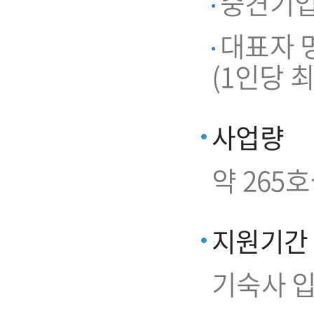
중견기업 
대표자 명
(1인당 최
사업량
약 265
지원기간
기숙사 입주일