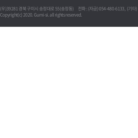
(우)39281 경북 구미시 송정대로 55(송정동) 전화 : (자금) 054-480-6133, (기타) 0
Copyright(c) 2020. Gumi-si. all rights reserved.