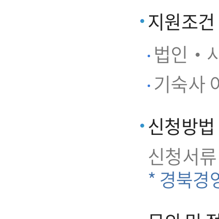
지원조건
법인‧사
기숙사 이
신청방법
신청서류
* 경북경