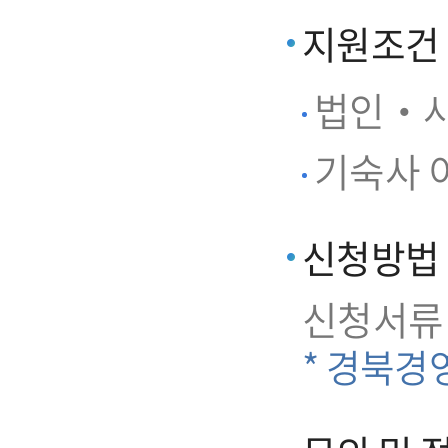
지원조건
법인‧사
기숙사 이
신청방법
신청서류
* 경북경