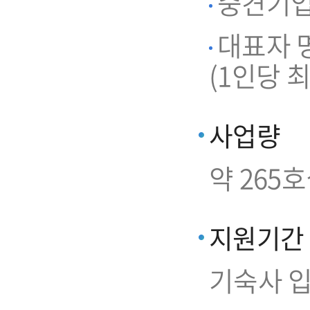
중견기업 
대표자 명
(1인당 최
사업량
약 265
지원기간
기숙사 입주일