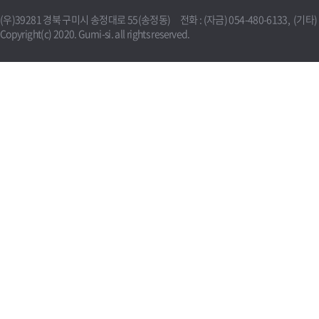
(우)39281 경북 구미시 송정대로 55(송정동) 전화 : (자금) 054-480-6133, (기타) 0
Copyright(c) 2020. Gumi-si. all rights reserved.