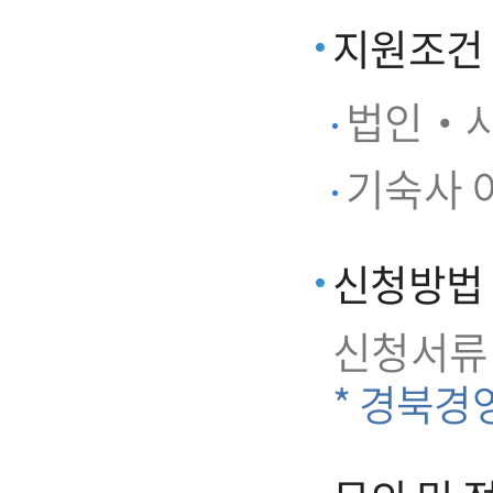
지원조건
법인‧사
기숙사 이
신청방법
신청서류
* 경북경