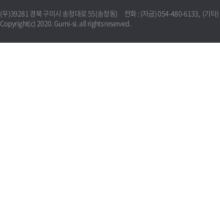
(우)39281 경북 구미시 송정대로 55(송정동) 전화 : (자금) 054-480-6133, (기타) 0
Copyright(c) 2020. Gumi-si. all rights reserved.