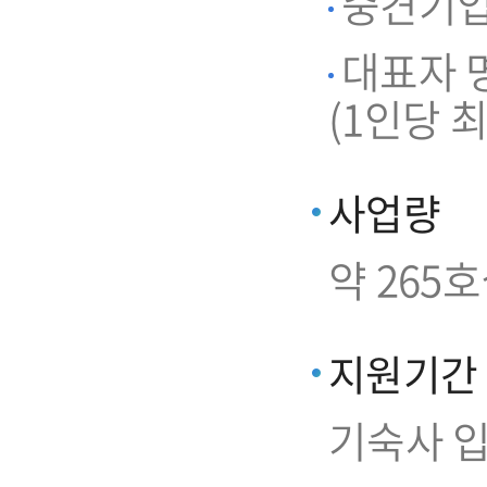
중견기업 
대표자 명
(1인당 최
사업량
약 265
지원기간
기숙사 입주일