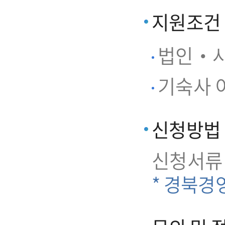
지원조건
법인‧사
기숙사 이
신청방법
신청서류
* 경북경