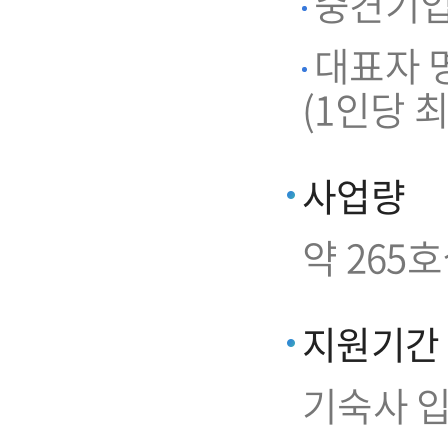
중견기업 
대표자 명
(1인당 최
사업량
약 265
지원기간
기숙사 입주일