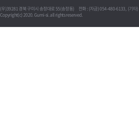
(우)39281 경북 구미시 송정대로 55(송정동) 전화 : (자금) 054-480-6133, (기타) 0
Copyright(c) 2020. Gumi-si. all rights reserved.