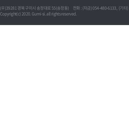
(우)39281 경북 구미시 송정대로 55(송정동) 전화 : (자금) 054-480-6133, (기타) 0
Copyright(c) 2020. Gumi-si. all rights reserved.