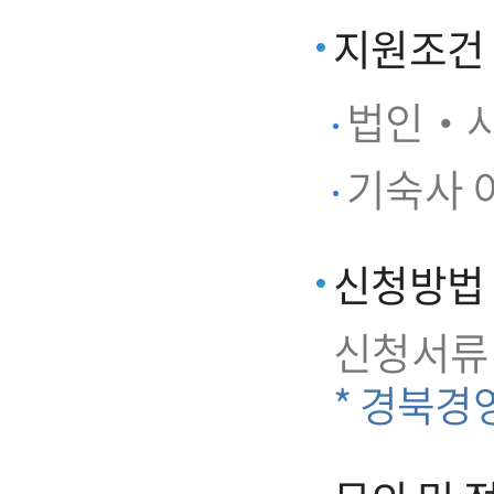
지원조건
법인‧사
기숙사 이
신청방법
신청서류
* 경북경