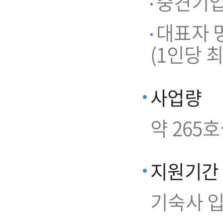
중견기업 
대표자 명
(1인당 최
사업량
약 265
지원기간
기숙사 입주일