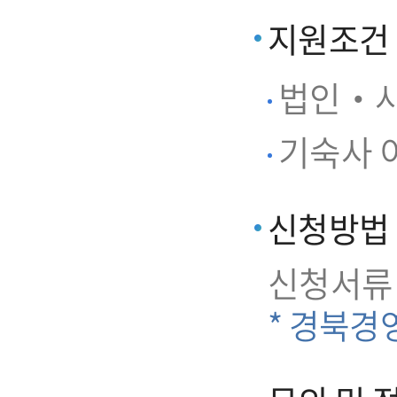
지원조건
법인‧사
기숙사 이
신청방법
신청서류
* 경북경