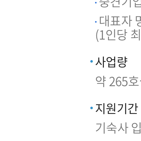
중견기업 
대표자 명
(1인당 최
사업량
약 265
지원기간
기숙사 입주일