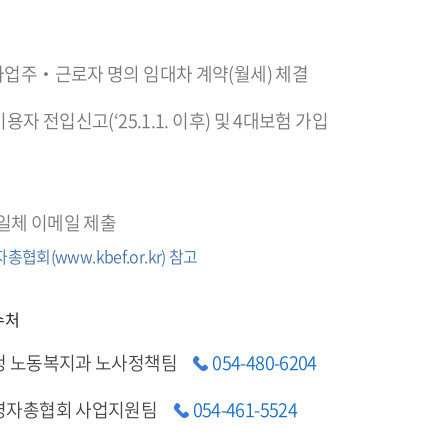
업주‧근로자 명의 임대차 계약(월세) 체결
용자 전입신고(‘25.1.1. 이후) 및 4대보험 가입
일체 이메일 제출
자총협회(
www.kbef.or.kr
) 참고
수처
 노동복지과 노사정책팀
054-480-6204
영자총협회 사업지원팀
054-461-5524