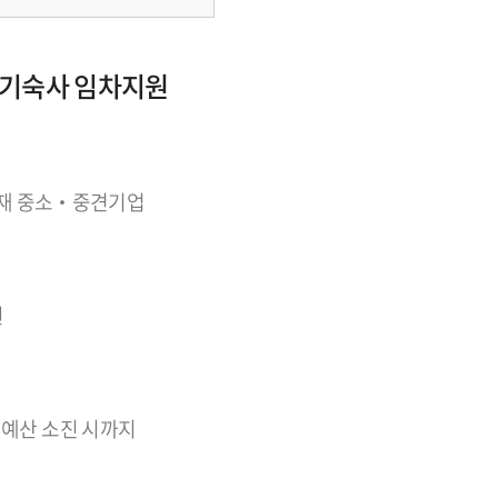
 기숙사 임차지원
재 중소‧중견기업
원
. ~ 예산 소진 시까지