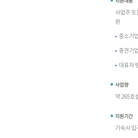
지원내용
사업주 또
원
중소기업 
중견기업 
대표자 명
사업량
약 265호
지원기간
기숙사 입주일 