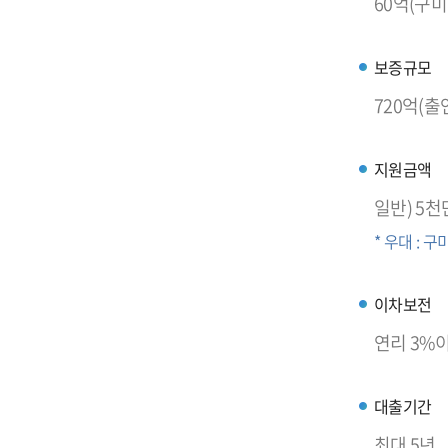
60억(구미
보증규모
720억(출
지원금액
일반) 5천
* 우대 : 
이차보전
연리 3%이
대출기간
최대 5년