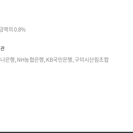
액의 0.8%
기관
 하나은행, NH농협은행, KB국민은행, 구미시산림조합