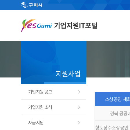
지원사업
기업지원 공고
소상공인 새희
기업지원 소식
경북 공공
자금지원
향토장수소상공인 