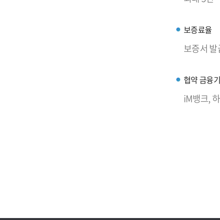
보증료율
보증서 발급
협약 금융
iM뱅크,