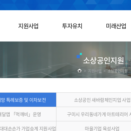
지원사업
투자유치
미래산업
소상공인지원
>
지원사업
>
소상공인지원
망 특례보증 및 이차보전
소상공인 새바람체인지업 사업
배달앱 「먹깨비」운영
구미시 우리동네가게 아트테리어 
대대손손가 가업승계 지원사업
마을기업 육성사업