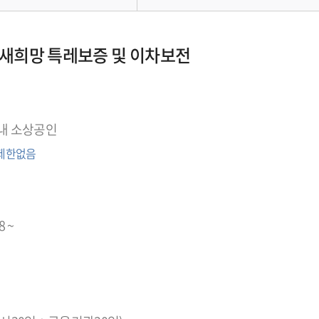
새희망 특레보증 및 이차보전
내 소상공인
 제한없음
8 ~