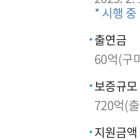
* 시행 중
출연금
60억(구
보증규모
720억(
지원금액