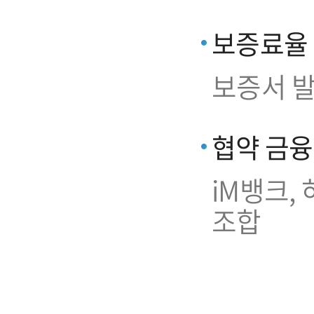
보증료율
보증서 발
협약 금
iM뱅크,
조합