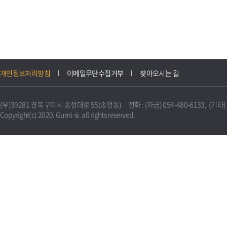
개인정보처리방침
이메일무단수집거부
찾아오시는 길
(우)39281 경북 구미시 송정대로 55(송정동) 전화 : (자금) 054-480-6133, (기타) 0
Copyright(c) 2020. Gumi-si. all rights reserved.