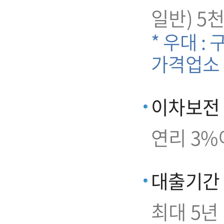
일반) 5
* 우대 :
가격업소
이차보전
연리 3%
대출기간
최대 5년