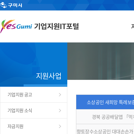
지원사업
기업지원 공고
소상공인 새희망 특례보증
기업지원 소식
경북 공공배달앱 「
자금지원
향토장수소상공인 대대손손가