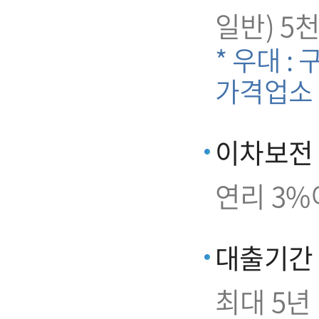
일반) 5
* 우대 :
가격업소
이차보전
연리 3%
대출기간
최대 5년