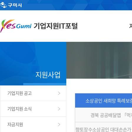
지원사업
기업지원 공고
소상공인 새희망 특례보증
기업지원 소식
경북 공공배달앱 「
자금지원
향토장수소상공인 대대손손가