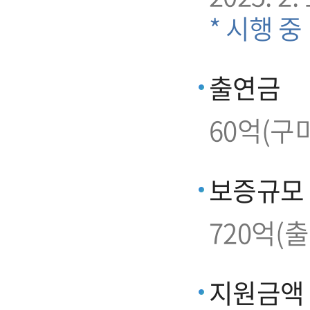
* 시행 중
출연금
60억(구
보증규모
720억(
지원금액