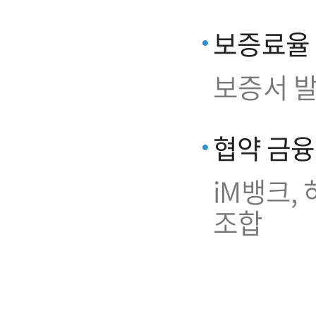
보증료율
보증서 발
협약 금
iM뱅크,
조합