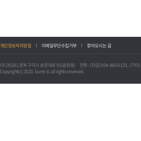
개인정보처리방침
이메일무단수집거부
찾아오시는 길
(우)39281 경북 구미시 송정대로 55(송정동) 전화 : (자금) 054-480-6133, (기타) 0
Copyright(c) 2020. Gumi-si. all rights reserved.