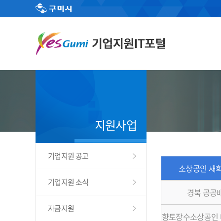
지원사업
기업지원 공고
소상공인 새희
기업지원 소식
경북 공공
자금지원
향토장수소상공인 