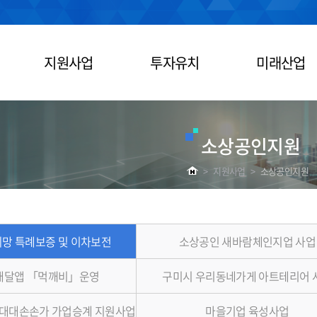
지원사업
투자유치
미래산업
소상공인지원
>
지원사업
>
소상공인지원
망 특례보증 및 이차보전
소상공인 새바람체인지업 사업
배달앱 「먹깨비」운영
구미시 우리동네가게 아트테리어 
대대손손가 가업승계 지원사업
마을기업 육성사업