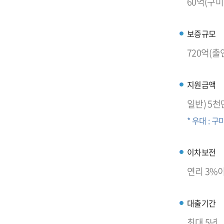
60억(구미
보증규모
720억(출
지원금액
일반) 5천
* 우대 : 
이차보전
연리 3%이
대출기간
최대 5년