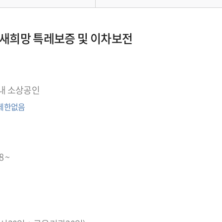
새희망 특레보증 및 이차보전
내 소상공인
 제한없음
8 ~