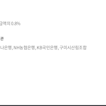
액의 0.8%
기관
 하나은행, NH농협은행, KB국민은행, 구미시산림조합