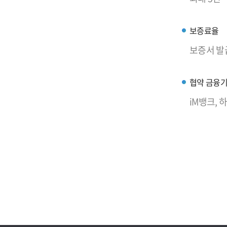
보증료율
보증서 발급
협약 금융
iM뱅크,