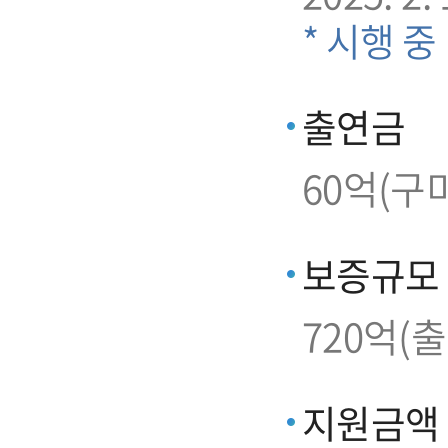
* 시행 중
출연금
60억(구
보증규모
720억(
지원금액