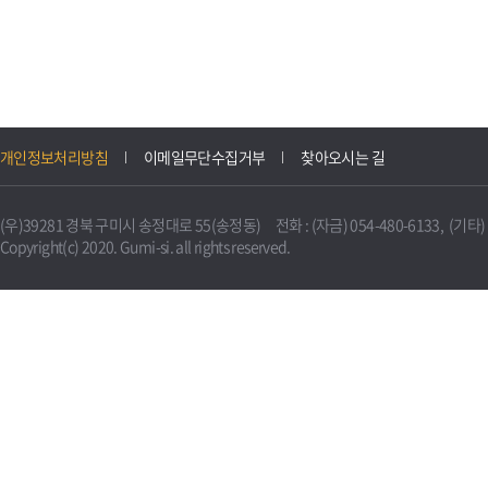
개인정보처리방침
이메일무단수집거부
찾아오시는 길
(우)39281 경북 구미시 송정대로 55(송정동) 전화 : (자금) 054-480-6133, (기타) 0
Copyright(c) 2020. Gumi-si. all rights reserved.