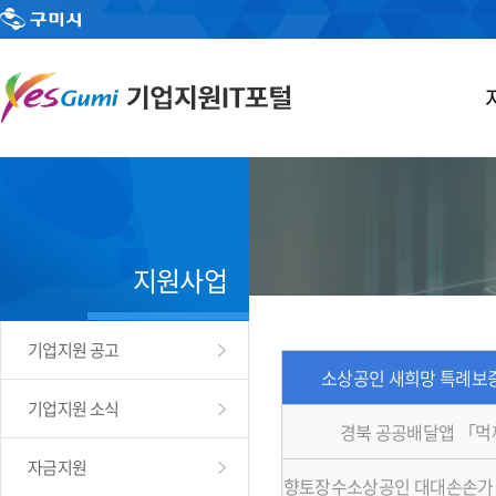
지원사업
기업지원 공고
소상공인 새희망 특례보증
기업지원 소식
경북 공공배달앱 「
자금지원
향토장수소상공인 대대손손가