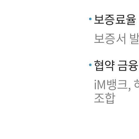
보증료율
보증서 발
협약 금
iM뱅크,
조합