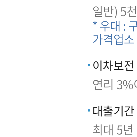
일반) 5
* 우대 :
가격업소
이차보전
연리 3%
대출기간
최대 5년