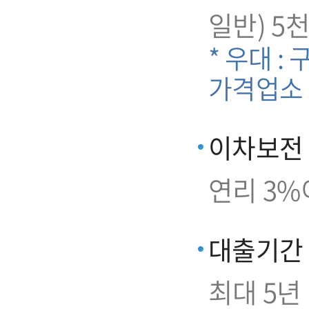
일반) 5
* 우대 :
가격업소
이차보전
연리 3%
대출기간
최대 5년