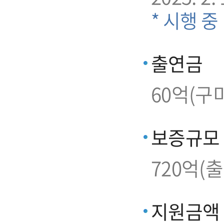
* 시행 중
출연금
60억(구
보증규모
720억(
지원금액