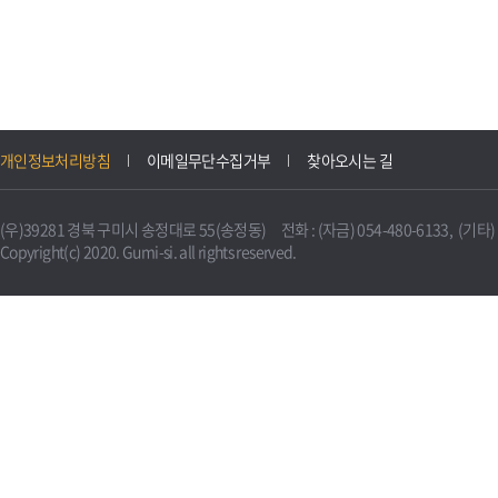
개인정보처리방침
이메일무단수집거부
찾아오시는 길
(우)39281 경북 구미시 송정대로 55(송정동) 전화 : (자금) 054-480-6133, (기타) 0
Copyright(c) 2020. Gumi-si. all rights reserved.