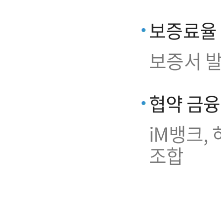
보증료율
보증서 발
협약 금
iM뱅크,
조합