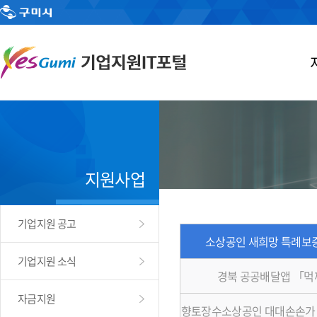
지원사업
기업지원 공고
소상공인 새희망 특례보증
기업지원 소식
경북 공공배달앱 「
자금지원
향토장수소상공인 대대손손가