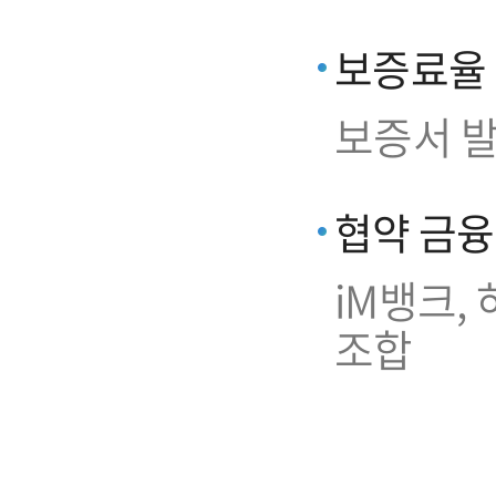
보증료율
보증서 발
협약 금
iM뱅크,
조합