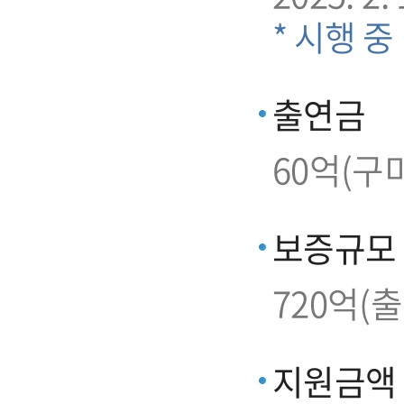
* 시행 중
출연금
60억(구
보증규모
720억(
지원금액