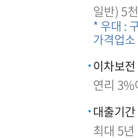
일반) 5
* 우대 :
가격업소
이차보전
연리 3%
대출기간
최대 5년