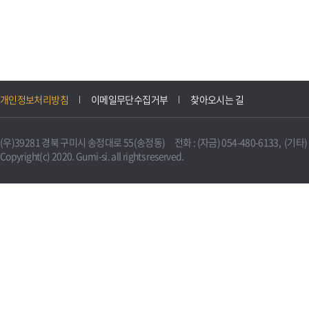
개인정보처리방침
이메일무단수집거부
찾아오시는 길
(우)39281 경북 구미시 송정대로 55(송정동) 전화 : (자금) 054-480-6133, (기타) 0
Copyright(c) 2020. Gumi-si. all rights reserved.