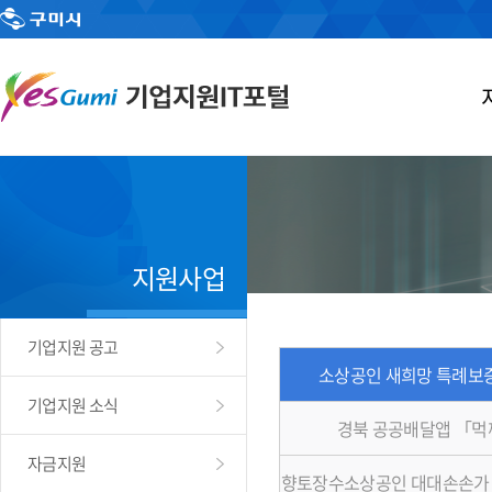
지원사업
기업지원 공고
소상공인 새희망 특례보증
기업지원 소식
경북 공공배달앱 「
자금지원
향토장수소상공인 대대손손가