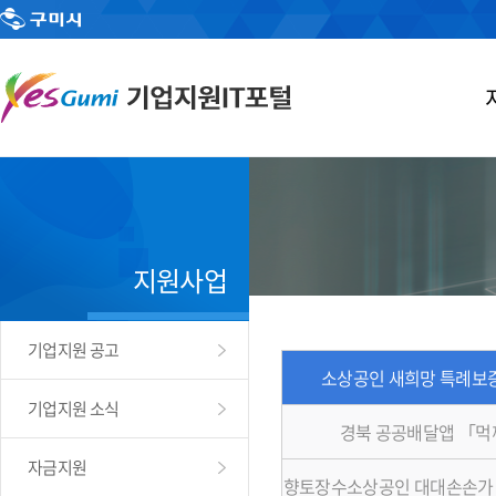
지원사업
기업지원 공고
소상공인 새희망 특례보증
기업지원 소식
경북 공공배달앱 「
자금지원
향토장수소상공인 대대손손가