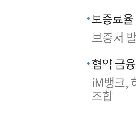
보증료율
보증서 발
협약 금
iM뱅크,
조합