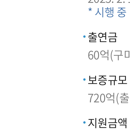
* 시행 중
출연금
60억(구
보증규모
720억(
지원금액