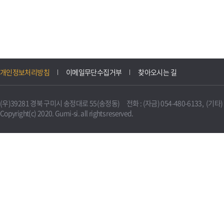
개인정보처리방침
이메일무단수집거부
찾아오시는 길
(우)39281 경북 구미시 송정대로 55(송정동) 전화 : (자금) 054-480-6133, (기타) 0
Copyright(c) 2020. Gumi-si. all rights reserved.