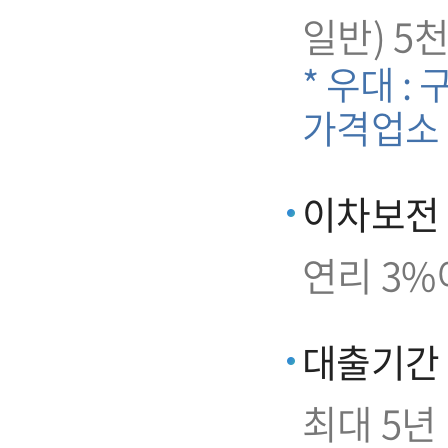
일반) 5
* 우대 :
가격업소
이차보전
연리 3%
대출기간
최대 5년