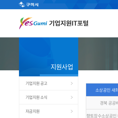
지원사업
기업지원 공고
소상공인 새희
기업지원 소식
경북 공공
자금지원
향토장수소상공인 