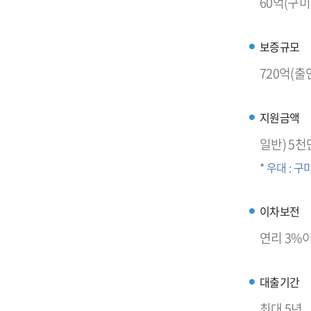
60억(구미
보증규모
720억(출
지원금액
일반) 5천
* 우대 : 
이차보전
연리 3%이
대출기간
최대 5년