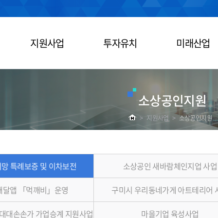
지원사업
투자유치
미래산업
소상공인지원
>
지원사업
>
소상공인지원
망 특례보증 및 이차보전
소상공인 새바람체인지업 사업
배달앱 「먹깨비」운영
구미시 우리동네가게 아트테리어 
대대손손가 가업승계 지원사업
마을기업 육성사업