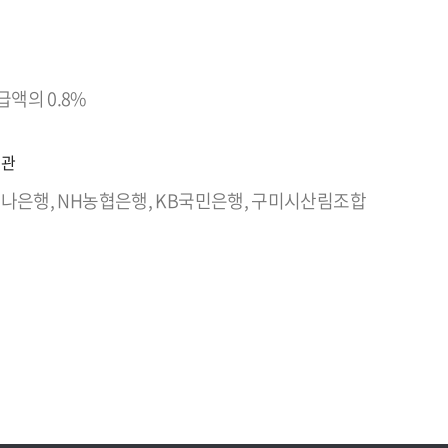
액의 0.8%
기관
 하나은행, NH농협은행, KB국민은행, 구미시산림조합