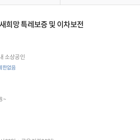
새희망 특레보증 및 이차보전
내 소상공인
 제한없음
8 ~