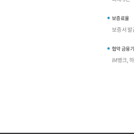
보증료율
보증서 발급
협약 금융
iM뱅크,