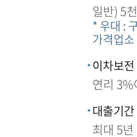
일반) 5
* 우대 :
가격업소
이차보전
연리 3%
대출기간
최대 5년