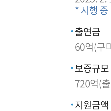
* 시행 중
출연금
60억(구
보증규모
720억(
지원금액