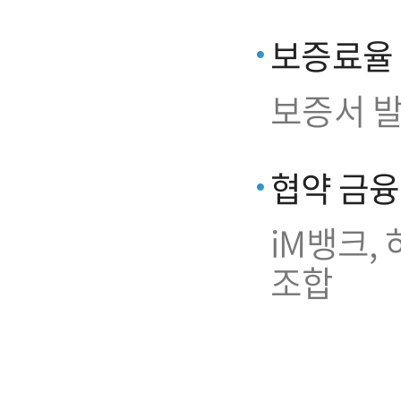
보증료율
보증서 발
협약 금
iM뱅크,
조합