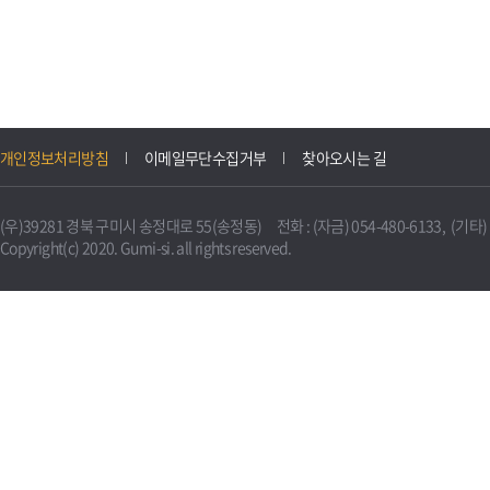
개인정보처리방침
이메일무단수집거부
찾아오시는 길
(우)39281 경북 구미시 송정대로 55(송정동) 전화 : (자금) 054-480-6133, (기타) 0
Copyright(c) 2020. Gumi-si. all rights reserved.