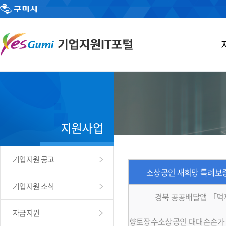
지원사업
기업지원 공고
소상공인 새희망 특례보증
기업지원 소식
경북 공공배달앱 「
자금지원
향토장수소상공인 대대손손가