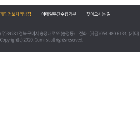
개인정보처리방침
이메일무단수집거부
찾아오시는 길
(우)39281 경북 구미시 송정대로 55(송정동) 전화 : (자금) 054-480-6133, (기타) 0
Copyright(c) 2020. Gumi-si. all rights reserved.