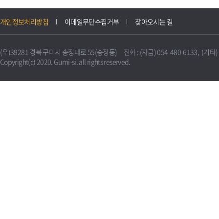
개인정보처리방침
이메일무단수집거부
찾아오시는 길
(우)39281 경북 구미시 송정대로 55(송정동) 전화 : (자금) 054-480-6133, (기타) 0
Copyright(c) 2020. Gumi-si. all rights reserved.