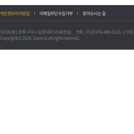
개인정보처리방침
이메일무단수집거부
찾아오시는 길
(우)39281 경북 구미시 송정대로 55(송정동) 전화 : (자금) 054-480-6133, (기타) 0
Copyright(c) 2020. Gumi-si. all rights reserved.