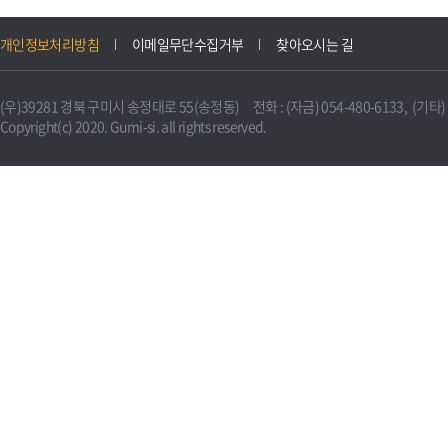
개인정보처리방침
이메일무단수집거부
찾아오시는 길
(우)39281 경북 구미시 송정대로 55(송정동) 전화 : (자금) 054-480-6133, (기타) 0
Copyright(c) 2020. Gumi-si. all rights reserved.