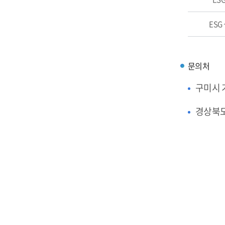
ES
문의처
구미시
경상북