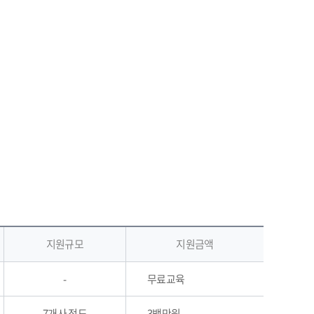
지원규모
지원금액
-
무료교육
7개사 정도
3백만원