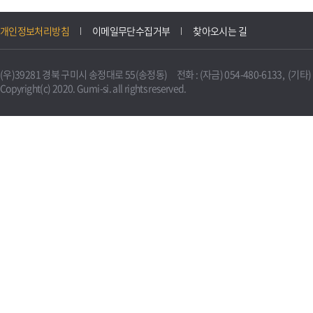
개인정보처리방침
이메일무단수집거부
찾아오시는 길
(우)39281 경북 구미시 송정대로 55(송정동) 전화 : (자금) 054-480-6133, (기타) 0
Copyright(c) 2020. Gumi-si. all rights reserved.