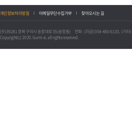
개인정보처리방침
이메일무단수집거부
찾아오시는 길
(우)39281 경북 구미시 송정대로 55(송정동) 전화 : (자금) 054-480-6133, (기타) 0
Copyright(c) 2020. Gumi-si. all rights reserved.