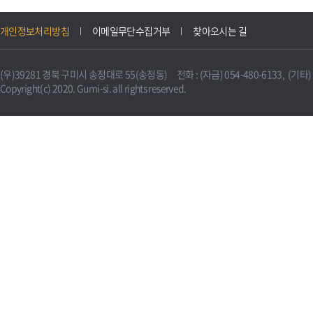
개인정보처리방침
이메일무단수집거부
찾아오시는 길
(우)39281 경북 구미시 송정대로 55(송정동) 전화 : (자금) 054-480-6133, (기타) 0
Copyright(c) 2020. Gumi-si. all rights reserved.