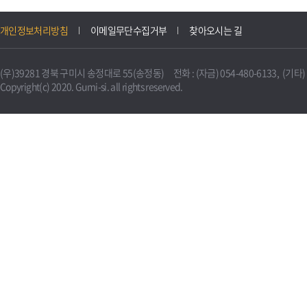
개인정보처리방침
이메일무단수집거부
찾아오시는 길
(우)39281 경북 구미시 송정대로 55(송정동) 전화 : (자금) 054-480-6133, (기타) 0
Copyright(c) 2020. Gumi-si. all rights reserved.