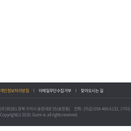
개인정보처리방침
이메일무단수집거부
찾아오시는 길
(우)39281 경북 구미시 송정대로 55(송정동) 전화 : (자금) 054-480-6133, (기타) 0
Copyright(c) 2020. Gumi-si. all rights reserved.