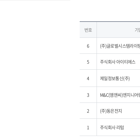
번호
기
6
(주)글로벌시스템라이
5
주식회사 아이티에스
4
제일정보통신(주)
3
M&C(엠앤씨)엔지니어
2
(주)동은전지
1
주식회사 리텀