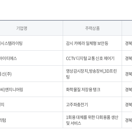
기업명
주력상품
로벌시스템라이팅
감시 카메라 일체형 보안등
경북
 아이티에스
CCTV 디지털 교통 신호 제어기
경북
영상감시장치,방송장비,3D프린
신(주)
경북
팅
앤씨)엔지니어링
화학물질 저장용 탱크
경북
전지
고주파충전기
경북
1회용 대체를 위한 다회용품 생산
 리텀
경북
및 서비스