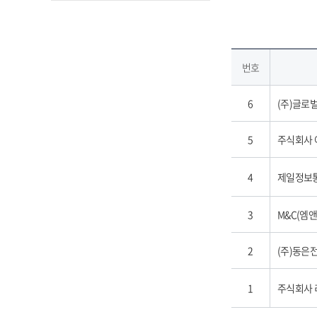
번호
6
(주)글
5
주식회사
4
제일정보통
3
M&C(엠
2
(주)동은
1
주식회사