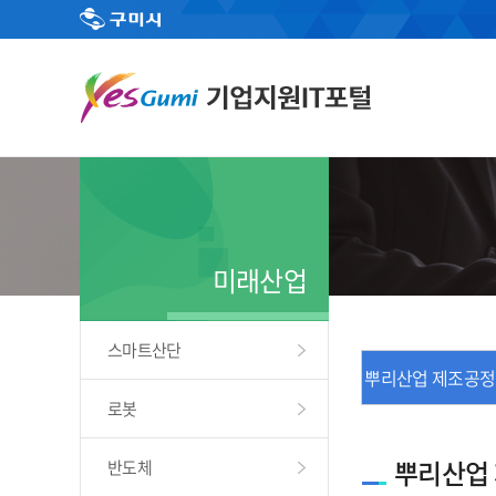
미래산업
스마트산단
뿌리산업 제조공정혁
로봇
뿌리산업 
반도체