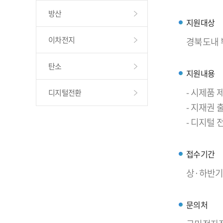
방산
지원대상
이차전지
경북도내 
탄소
지원내용
- 시제품 
디지털전환
- 지재권
- 디지털 
접수기간
상·하반기
문의처