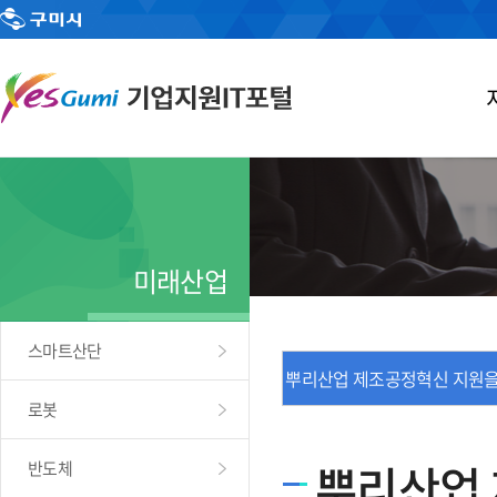
미래산업
스마트산단
뿌리산업 제조공정혁신 지원을 
로봇
뿌리산업 
반도체