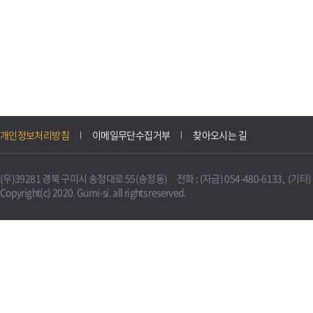
개인정보처리방침
이메일무단수집거부
찾아오시는 길
(우)39281 경북 구미시 송정대로 55(송정동) 전화 : (자금) 054-480-6133, (기타) 0
Copyright(c) 2020. Gumi-si. all rights reserved.