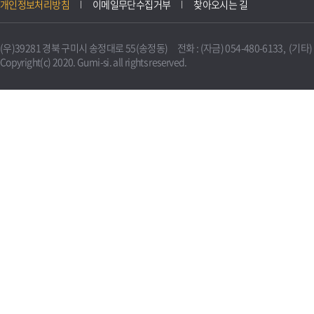
개인정보처리방침
이메일무단수집거부
찾아오시는 길
(우)39281 경북 구미시 송정대로 55(송정동) 전화 : (자금) 054-480-6133, (기타) 0
Copyright(c) 2020. Gumi-si. all rights reserved.