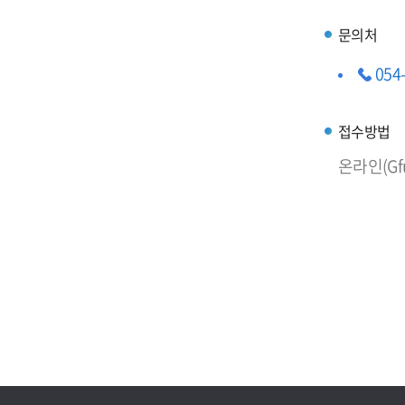
문의처
054
접수방법
온라인(G