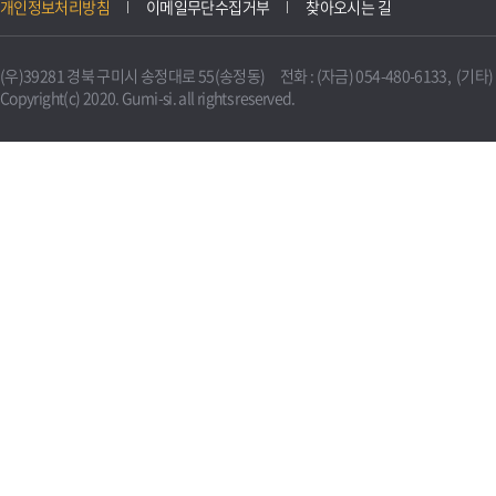
개인정보처리방침
이메일무단수집거부
찾아오시는 길
(우)39281 경북 구미시 송정대로 55(송정동) 전화 : (자금) 054-480-6133, (기타) 0
Copyright(c) 2020. Gumi-si. all rights reserved.