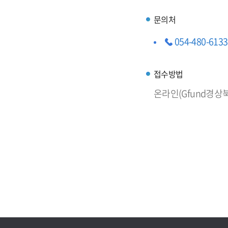
문의처
054-480-6133
접수방법
온라인(Gfund경