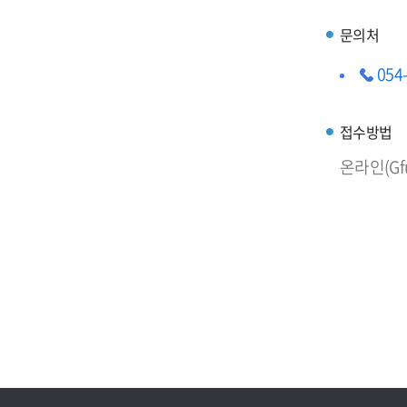
문의처
054
접수방법
온라인(G