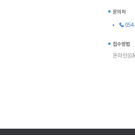
문의처
054
접수방법
온라인(G