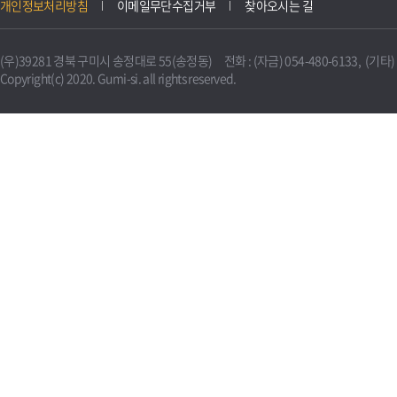
개인정보처리방침
이메일무단수집거부
찾아오시는 길
(우)39281 경북 구미시 송정대로 55(송정동) 전화 : (자금) 054-480-6133, (기타) 0
Copyright(c) 2020. Gumi-si. all rights reserved.