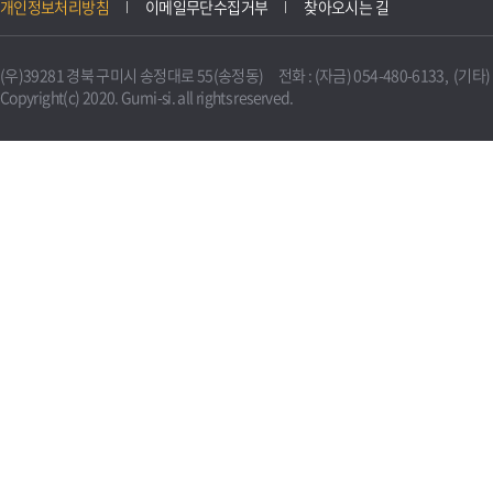
개인정보처리방침
이메일무단수집거부
찾아오시는 길
(우)39281 경북 구미시 송정대로 55(송정동) 전화 : (자금) 054-480-6133, (기타) 0
Copyright(c) 2020. Gumi-si. all rights reserved.