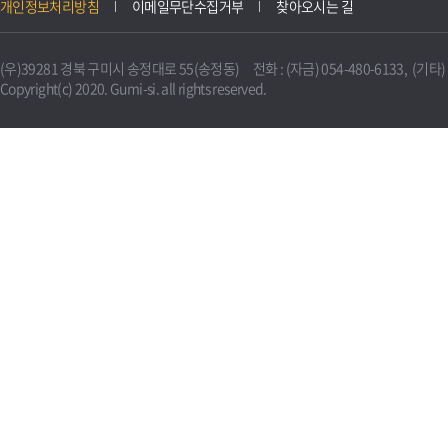
개인정보처리방침
이메일무단수집거부
찾아오시는 길
(우)39281 경북 구미시 송정대로 55(송정동) 전화 : (자금) 054-480-6133, (기타) 0
Copyright(c) 2020. Gumi-si. all rights reserved.