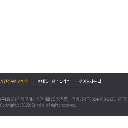
개인정보처리방침
이메일무단수집거부
찾아오시는 길
(우)39281 경북 구미시 송정대로 55(송정동) 전화 : (자금) 054-480-6133, (기타) 0
Copyright(c) 2020. Gumi-si. all rights reserved.