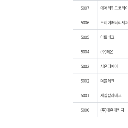
5007
에어리퀴드코리아
5006
도레이배터리세퍼
5005
아트테크
5004
(주)테온
5003
시온티에이
5002
더블테크
5001
제일칼라테크
5000
(주)대유패키지