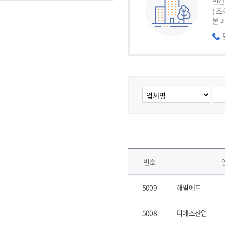
민간
( 
본 
번호
5009
해밀에프
5008
디에스산업