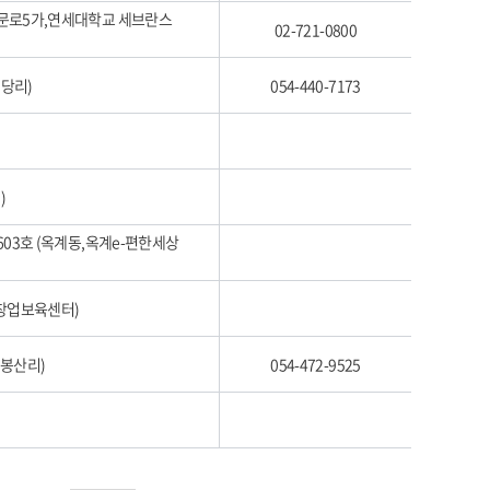
남대문로5가,연세대학교 세브란스
02-721-0800
신당리)
054-440-7173
)
1603호 (옥계동,옥계e-편한세상
,창업보육센터)
(봉산리)
054-472-9525