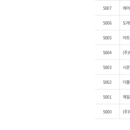
5007
에어
5006
도레
5005
아트
5004
(주
5003
시온
5002
더블
5001
제일
5000
(주