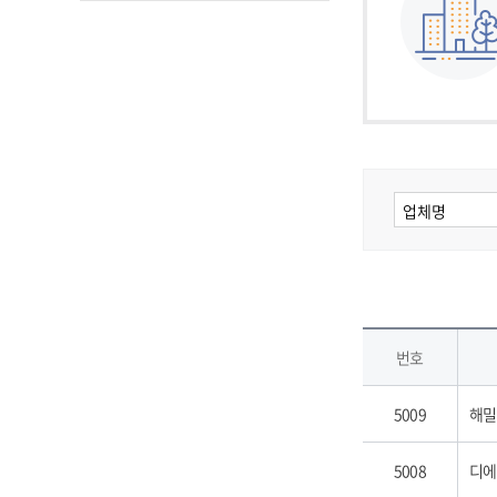
번호
5009
해밀
5008
디에