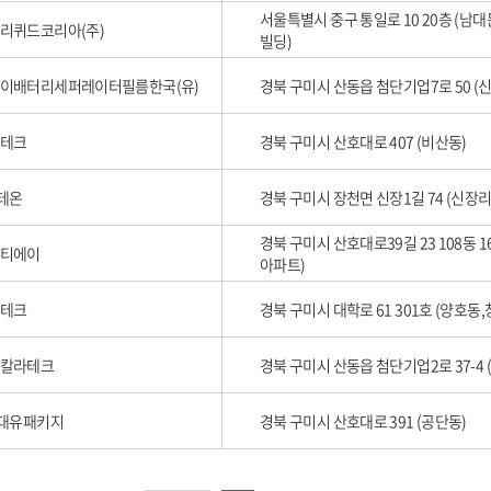
서울특별시 중구 통일로 10 20층 (
리퀴드코리아(주)
빌딩)
이배터리세퍼레이터필름한국(유)
경북 구미시 산동읍 첨단기업7로 50 (
테크
경북 구미시 산호대로 407 (비산동)
)테온
경북 구미시 장천면 신장1길 74 (신장리
경북 구미시 산호대로39길 23 108동 
티에이
아파트)
테크
경북 구미시 대학로 61 301호 (양호동
칼라테크
경북 구미시 산동읍 첨단기업2로 37-4 
)대유패키지
경북 구미시 산호대로 391 (공단동)