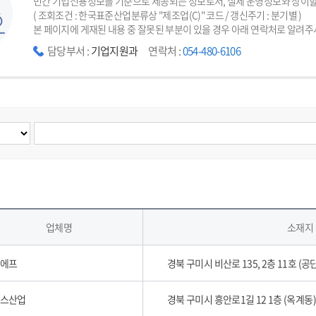
민간 기업신용정보를 기준으로 제공되는 정보로서, 실제 운영정보와 상이할
( 조회조건 : 한국표준산업분류상 "제조업(C)" 코드 / 갱신주기 : 분기별 )
본 페이지에 게재된 내용 중 잘못된 부분이 있을 경우 아래 연락처로 알려주
담당부서 :
기업지원과
연락처 :
054-480-6106
업체명
소재지
에프
경북 구미시 비산로 135, 2층 11호 (공
스산업
경북 구미시 흥안로1길 12 1층 (옥계동)