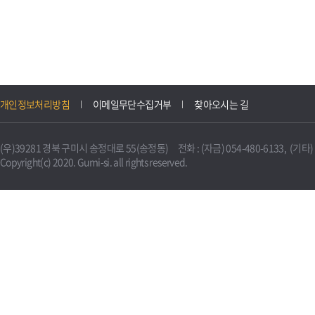
개인정보처리방침
이메일무단수집거부
찾아오시는 길
(우)39281 경북 구미시 송정대로 55(송정동) 전화 : (자금) 054-480-6133, (기타) 0
Copyright(c) 2020. Gumi-si. all rights reserved.