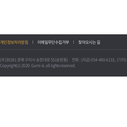
개인정보처리방침
이메일무단수집거부
찾아오시는 길
(우)39281 경북 구미시 송정대로 55(송정동) 전화 : (자금) 054-480-6133, (기타) 0
Copyright(c) 2020. Gumi-si. all rights reserved.