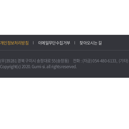
개인정보처리방침
이메일무단수집거부
찾아오시는 길
(우)39281 경북 구미시 송정대로 55(송정동) 전화 : (자금) 054-480-6133, (기타) 0
Copyright(c) 2020. Gumi-si. all rights reserved.