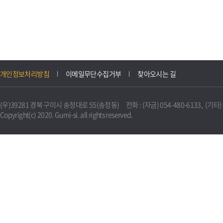
개인정보처리방침
이메일무단수집거부
찾아오시는 길
(우)39281 경북 구미시 송정대로 55(송정동) 전화 : (자금) 054-480-6133, (기타) 0
Copyright(c) 2020. Gumi-si. all rights reserved.